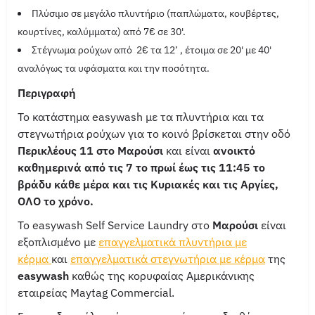
Πλύσιμο σε μεγάλο πλυντήριο (παπλώματα, κουβέρτες,
κουρτίνες, καλύμματα) από 7€ σε 30'.
Στέγνωμα ρούχων από 2€ τα 12’ , έτοιμα σε 20' με 40'
αναλόγως τα υφάσματα και την ποσότητα.
Περιγραφή
Το κατάστημα easywash με τα πλυντήρια και τα
στεγνωτήρια ρούχων για το κοινό βρίσκεται στην οδό
Περικλέους 11 στο Μαρούσι
και είναι
ανοικτό
καθημερινά από τις 7 το πρωί έως τις 11:45 το
βράδυ κάθε μέρα και τις Κυριακές και τις Αργίες,
ΟΛΟ το χρόνο.
Το easywash Self Service Laundry στο
Μαρούσι
είναι
εξοπλισμένο με
επαγγελματικά πλυντήρια με
κέρμα
και
επαγγελματικά στεγνωτήρια με κέρμα
της
easywash
καθώς της κορυφαίας Αμερικάνικης
εταιρείας Maytag Commercial.