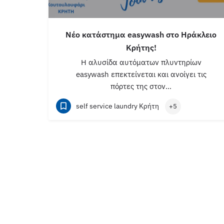
Νέο κατάστημα easywash στο Ηράκλειο
Κρήτης!
Η αλυσίδα αυτόματων πλυντηρίων
easywash επεκτείνεται και ανοίγει τις
πόρτες της στον…
self service laundry Κρήτη
+5