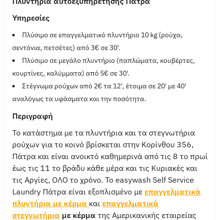
Πλυντήρια αυτοεξυπηρέτησης Πάτρα
Υπηρεσίες
Πλύσιμο σε επαγγελματικό πλυντήριο 10 kg (ρούχα,
σεντόνια, πετσέτες) από 3€ σε 30'.
Πλύσιμο σε μεγάλο πλυντήριο (παπλώματα, κουβέρτες,
κουρτίνες, καλύμματα) από 5€ σε 30'.
Στέγνωμα ρούχων από 2€ τα 12’, έτοιμα σε 20' με 40'
αναλόγως τα υφάσματα και την ποσότητα.
Περιγραφή
Το κατάστημα με τα πλυντήρια και τα στεγνωτήρια
ρούχων για το κοινό βρίσκεται στην Κορίνθου 356,
Πάτρα και είναι ανοικτό καθημερινά από τις 8 το πρωί
έως τις 11 το βράδυ κάθε μέρα και τις Κυριακές και
τις Αργίες, ΟΛΟ το χρόνο. Το easywash Self Service
Laundry Πάτρα είναι εξοπλισμένο με
επαγγελματικά
πλυντήρια με κέρμα
και
επαγγελματικά
στεγνωτήρια
με κέρμα
της Αμερικανικής εταιρείας