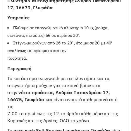
Πλυντήρια αυτοεξυπηρέτησης Ανδρέα Παπανδρέου
17, 16675, Γλυφάδα
Υπηρεσίες
Πλύσιμο σε επαγγελματικό πλυντήριο 10 kg (ρούχα,
σεντόνια, πετσέτες) 5€ σε περίπου 30’.
Στέγνωμα ρούχων από 2€ τα 20’ , έτοιμα σε 20' με 40'
αναλόγως τα υφάσματα και την
ποσότητα.
Περιγραφή
Το κατάστημα easywash με τα πλυντήρια και τα
στεγνωτήρια ρούχων για το κοινό βρίσκεται
στην
νότια προάστια, Ανδρέα Παπανδρέου 17,
16675, Γλυφάδα
και είναι ανοικτό καθημερινά από
τις
7:00 το πρωί έως τις 12 το βράδυ κάθε μέρα και τις
Κυριακές και τις Αργίες, ΟΛΟ το χρόνο.
Το
easywash Self Service Laundry στη Γλυφάδα
είναι