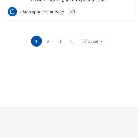
πλυντήρια self service
+3
1
2
3
4
Επόμενη »