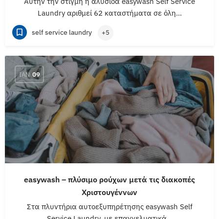
Αυτήν την στιγμή η αλυσίδα easywash Self Service
Laundry αριθμεί 62 καταστήματα σε όλη…
self service laundry
+5
ΙΑΝ
09
easywash – πλύσιμο ρούχων μετά τις διακοπές
Χριστουγέννων
Στα πλυντήρια αυτοεξυπηρέτησης easywash Self
Service Laundry, με επαγγελματικά…