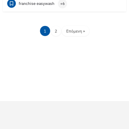
franchise easywash
+6
1
2
Επόμενη »